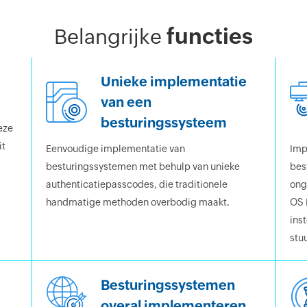
functies
Belangrijke
Unieke implementatie
van een
besturingssysteem
eze
it
Eenvoudige implementatie van
Imp
besturingssystemen met behulp van unieke
bes
authenticatiepasscodes, die traditionele
ong
handmatige methoden overbodig maakt.
OS 
inst
stu
Besturingssystemen
overal implementeren