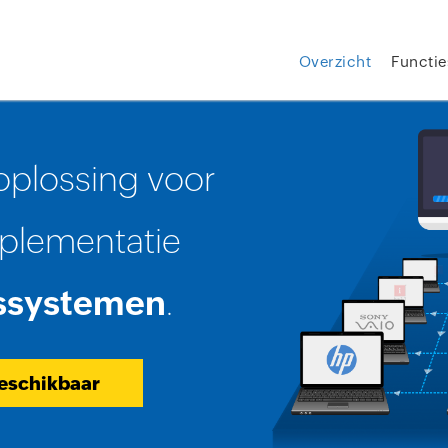
Overzicht
Functie
oplossing voor
plementatie
ssystemen
.
beschikbaar