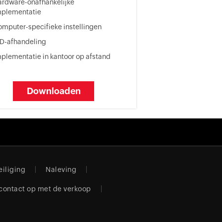
ardware-onafhankelijke
mplementatie
mputer-specifieke instellingen
ID-afhandeling
plementatie in kantoor op afstand
Downloaden
eiliging
Naleving
ontact op met de verkoop