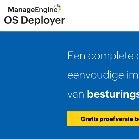
Een complete 
eenvoudige im
van
besturing
Gratis proefversie 