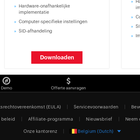
H
Hardware-onafhankelijke
i
implementatie
Co
Computer-specifieke instellingen
S
SID-afhandeling
Im
Downloaden
Demo
Offerte aanvragen
ksrechtovereenkomst (EULA)
Servicevoorwaarden
Bev
 beleid
Affiliate-programma
Nieuwsbrief
Neem c
Onze kantorenz
Belgium (Dutch)