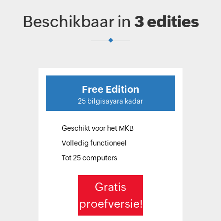
kwetsbaarheden beter te
analyseren en sneller te
Beschikbaar in
3 edities
verhelpen.
Free Edition
Geschikt voor het MKB
Volledig functioneel
Tot 25 computers
Gratis
proefversie!