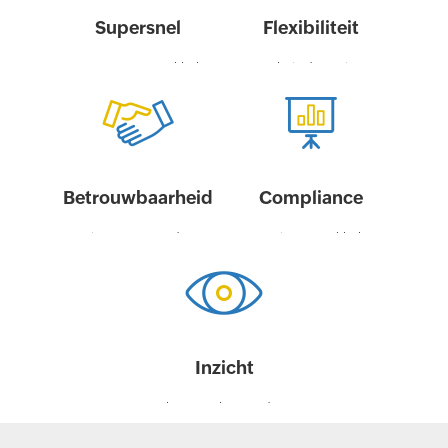
Supersnel
Flexibiliteit
Automatiseer uw patchbeheer
U kunt beleidsregels voor
en implementeer patches op
implementatie zo aanpassen
meer eindpunten in minder
dat deze voldoen aan de
tijd.
patchbehoeften van uw
bedrijf.
Betrouwbaarheid
Compliance
Beveiligt netwerken door op
Een tool voor patchbeheer
tijd patches toe te passen op
waarmee u een patchstatus
besturingssystemen en
van 100% kunt bereiken op alle
applicaties.
systemen.
Inzicht
Gebruik krachtige audit- en
rapportagetools om