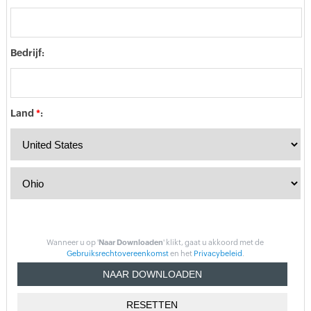
Bedrijf:
Land
*
:
Wanneer u op '
Naar Downloaden
' klikt, gaat u akkoord met de
Gebruiksrechtovereenkomst
en het
Privacybeleid
.